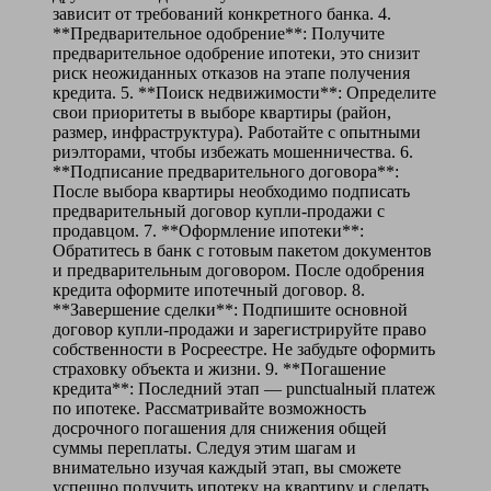
зависит от требований конкретного банка. 4.
**Предварительное одобрение**: Получите
предварительное одобрение ипотеки, это снизит
риск неожиданных отказов на этапе получения
кредита. 5. **Поиск недвижимости**: Определите
свои приоритеты в выборе квартиры (район,
размер, инфраструктура). Работайте с опытными
риэлторами, чтобы избежать мошенничества. 6.
**Подписание предварительного договора**:
После выбора квартиры необходимо подписать
предварительный договор купли-продажи с
продавцом. 7. **Оформление ипотеки**:
Обратитесь в банк с готовым пакетом документов
и предварительным договором. После одобрения
кредита оформите ипотечный договор. 8.
**Завершение сделки**: Подпишите основной
договор купли-продажи и зарегистрируйте право
собственности в Росреестре. Не забудьте оформить
страховку объекта и жизни. 9. **Погашение
кредита**: Последний этап — punctualный платеж
по ипотеке. Рассматривайте возможность
досрочного погашения для снижения общей
суммы переплаты. Следуя этим шагам и
внимательно изучая каждый этап, вы сможете
успешно получить ипотеку на квартиру и сделать