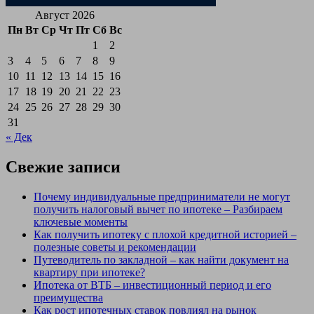
Август 2026
Пн
Вт
Ср
Чт
Пт
Сб
Вс
1
2
3
4
5
6
7
8
9
10
11
12
13
14
15
16
17
18
19
20
21
22
23
24
25
26
27
28
29
30
31
« Дек
Свежие записи
Почему индивидуальные предприниматели не могут
получить налоговый вычет по ипотеке – Разбираем
ключевые моменты
Как получить ипотеку с плохой кредитной историей –
полезные советы и рекомендации
Путеводитель по закладной – как найти документ на
квартиру при ипотеке?
Ипотека от ВТБ – инвестиционный период и его
преимущества
Как рост ипотечных ставок повлиял на рынок