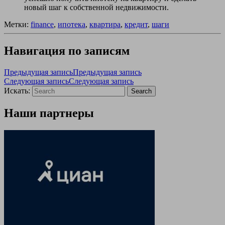
новый шаг к собственной недвижимости.
Метки:
finance
,
ипотека
,
квартира
,
кредит
,
шаги
Навигация по записям
Предыдущая запись
Предыдущая запись
Следующая запись
Следующая запись
Искать:
Search
Наши партнеры