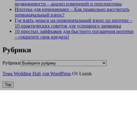
недвижимости – анализ изменений и перспективы
Ипотека для начинающих – Как правильно рассчитать
первоначальный взнос?
Где взять деньги на первоначальный взнос по ипотеке –
10 практических советов для успешного заемщика
10 простых лайфхаков для быстрого погашения ипотеки
– сократите срок кредита!
Рубрики
Рубрики
Тема Wedding Hall для WordPress
От Luzuk
Top