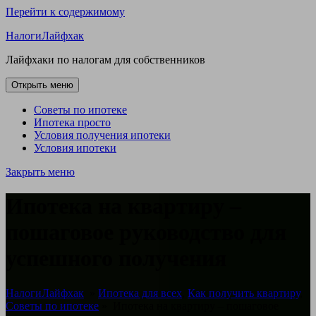
Перейти к содержимому
НалогиЛайфхак
Лайфхаки по налогам для собственников
Открыть меню
Советы по ипотеке
Ипотека просто
Условия получения ипотеки
Условия ипотеки
Закрыть меню
Ипотека на квартиру –
пошаговое руководство для
успешного получения
НалогиЛайфхак
»
Ипотека для всех
,
Как получить квартиру
,
Советы по ипотеке
»
Ипотека на квартиру – пошаговое