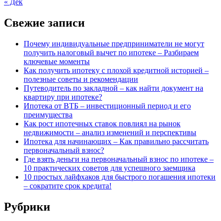
« Дек
Свежие записи
Почему индивидуальные предприниматели не могут
получить налоговый вычет по ипотеке – Разбираем
ключевые моменты
Как получить ипотеку с плохой кредитной историей –
полезные советы и рекомендации
Путеводитель по закладной – как найти документ на
квартиру при ипотеке?
Ипотека от ВТБ – инвестиционный период и его
преимущества
Как рост ипотечных ставок повлиял на рынок
недвижимости – анализ изменений и перспективы
Ипотека для начинающих – Как правильно рассчитать
первоначальный взнос?
Где взять деньги на первоначальный взнос по ипотеке –
10 практических советов для успешного заемщика
10 простых лайфхаков для быстрого погашения ипотеки
– сократите срок кредита!
Рубрики