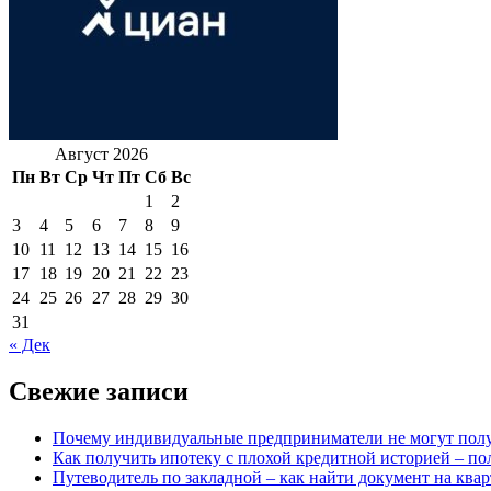
Август 2026
Пн
Вт
Ср
Чт
Пт
Сб
Вс
1
2
3
4
5
6
7
8
9
10
11
12
13
14
15
16
17
18
19
20
21
22
23
24
25
26
27
28
29
30
31
« Дек
Свежие записи
Почему индивидуальные предприниматели не могут полу
Как получить ипотеку с плохой кредитной историей – по
Путеводитель по закладной – как найти документ на ква