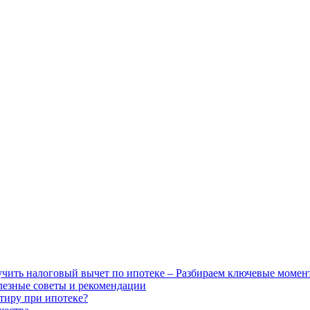
чить налоговый вычет по ипотеке – Разбираем ключевые момен
лезные советы и рекомендации
ртиру при ипотеке?