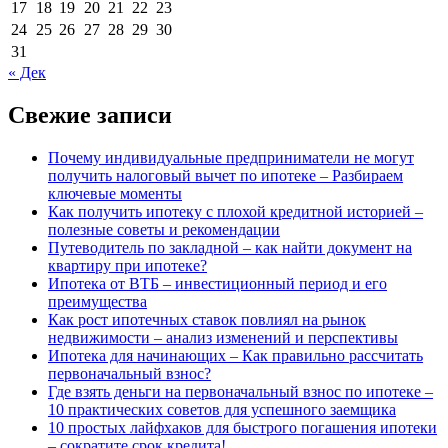
17
18
19
20
21
22
23
24
25
26
27
28
29
30
31
« Дек
Свежие записи
Почему индивидуальные предприниматели не могут
получить налоговый вычет по ипотеке – Разбираем
ключевые моменты
Как получить ипотеку с плохой кредитной историей –
полезные советы и рекомендации
Путеводитель по закладной – как найти документ на
квартиру при ипотеке?
Ипотека от ВТБ – инвестиционный период и его
преимущества
Как рост ипотечных ставок повлиял на рынок
недвижимости – анализ изменений и перспективы
Ипотека для начинающих – Как правильно рассчитать
первоначальный взнос?
Где взять деньги на первоначальный взнос по ипотеке –
10 практических советов для успешного заемщика
10 простых лайфхаков для быстрого погашения ипотеки
– сократите срок кредита!