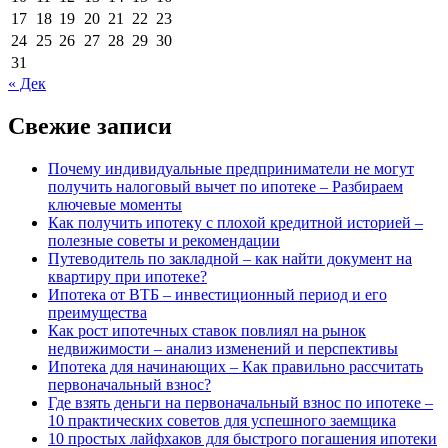
17
18
19
20
21
22
23
24
25
26
27
28
29
30
31
« Дек
Свежие записи
Почему индивидуальные предприниматели не могут
получить налоговый вычет по ипотеке – Разбираем
ключевые моменты
Как получить ипотеку с плохой кредитной историей –
полезные советы и рекомендации
Путеводитель по закладной – как найти документ на
квартиру при ипотеке?
Ипотека от ВТБ – инвестиционный период и его
преимущества
Как рост ипотечных ставок повлиял на рынок
недвижимости – анализ изменений и перспективы
Ипотека для начинающих – Как правильно рассчитать
первоначальный взнос?
Где взять деньги на первоначальный взнос по ипотеке –
10 практических советов для успешного заемщика
10 простых лайфхаков для быстрого погашения ипотеки