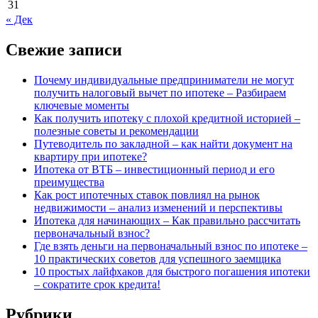
31
« Дек
Свежие записи
Почему индивидуальные предприниматели не могут
получить налоговый вычет по ипотеке – Разбираем
ключевые моменты
Как получить ипотеку с плохой кредитной историей –
полезные советы и рекомендации
Путеводитель по закладной – как найти документ на
квартиру при ипотеке?
Ипотека от ВТБ – инвестиционный период и его
преимущества
Как рост ипотечных ставок повлиял на рынок
недвижимости – анализ изменений и перспективы
Ипотека для начинающих – Как правильно рассчитать
первоначальный взнос?
Где взять деньги на первоначальный взнос по ипотеке –
10 практических советов для успешного заемщика
10 простых лайфхаков для быстрого погашения ипотеки
– сократите срок кредита!
Рубрики