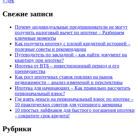
« Дек
Свежие записи
Почему индивидуальные предприниматели не могут
получить налоговый вычет по ипотеке – Разбираем
ключевые моменты
Как получить ипотеку с плохой кредитной историей –
полезные советы и рекомендации
Путеводитель по закладной – как найти документ на
квартиру при ипотеке?
Ипотека от ВТБ – инвестиционный период и его
преимущества
Как рост ипотечных ставок повлиял на рынок
недвижимости – анализ изменений и перспективы
Ипотека для начинающих – Как правильно рассчитать
первоначальный взнос?
Где взять деньги на первоначальный взнос по ипотеке –
10 практических советов для успешного заемщика
10 простых лайфхаков для быстрого погашения ипотеки
– сократите срок кредита!
Рубрики